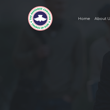
Home
About U