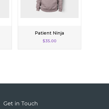
Patient Ninja
rent
$
35.00
ce
.00.
Get in Touch