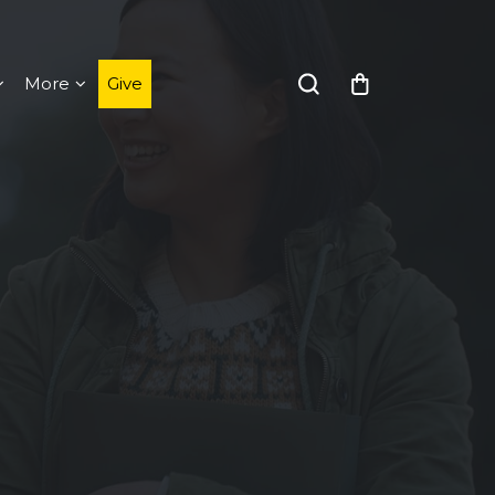
More
Give